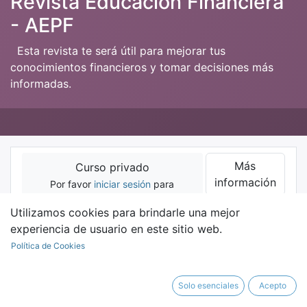
Revista Educación Financiera
- AEPF
Esta revista te será útil para mejorar tus
conocimientos financieros y tomar decisiones más
informadas.
Más
Curso privado
información
Por favor
iniciar sesión
para
contactar al responsable.
Utilizamos cookies para brindarle una mejor
experiencia de usuario en este sitio web.
Curso
Política de Cookies
Solo esenciales
Acepto
Filtrar y ordenar
Clear filters