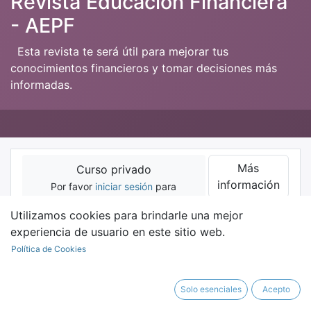
Revista Educación Financiera
- AEPF
Esta revista te será útil para mejorar tus
conocimientos financieros y tomar decisiones más
informadas.
Más
Curso privado
información
Por favor
iniciar sesión
para
contactar al responsable.
Utilizamos cookies para brindarle una mejor
experiencia de usuario en este sitio web.
Curso
Política de Cookies
Solo esenciales
Acepto
Filtrar y ordenar
Clear filters