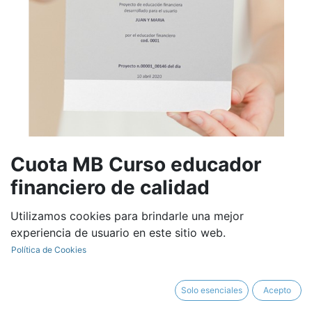
Cuota MB Curso educador
financiero de calidad
Utilizamos cookies para brindarle una mejor
500,00
€
experiencia de usuario en este sitio web.
Política de Cookies
Solo esenciales
Acepto
AÑADIR AL CARRITO