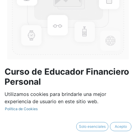
Curso de Educador Financiero
Personal
Utilizamos cookies para brindarle una mejor
1.276,86
€
experiencia de usuario en este sitio web.
Política de Cookies
Solo esenciales
Acepto
AÑADIR AL CARRITO