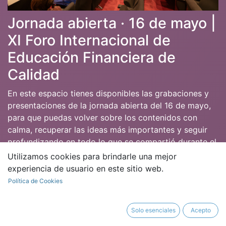
Jornada abierta · 16 de mayo |
XI Foro Internacional de
Educación Financiera de
Calidad
En este espacio tienes disponibles las grabaciones y
presentaciones de la jornada abierta del 16 de mayo,
para que puedas volver sobre los contenidos con
calma, recuperar las ideas más importantes y seguir
profundizando en todo lo que se compartió durante el
Foro.
Utilizamos cookies para brindarle una mejor
experiencia de usuario en este sitio web.
Esta jornada reunió a ciudadanía, familias,
Política de Cookies
profesionales, empresas e instituciones en torno a una
idea común: la educación financiera de calidad no es
solo conocimiento, es una herramienta para tomar
Solo esenciales
Acepto
mejores decisiones, ganar claridad, mejorar el