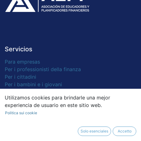
Servicios
Para empresas
Per i professionisti della finanza
Per i cittadini
Per i bambini e i giovani
Utilizamos cookies para brindarle una mejor
experiencia de usuario en este sitio web.
Términos y condiciones
Politica sui cookie
Términos y condiciones
Solo esenciales
Accetto
Política de privacidad
Política de cookies