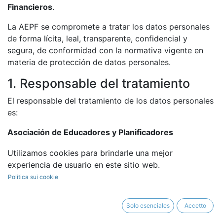
Financieros
.
La AEPF se compromete a tratar los datos personales
de forma lícita, leal, transparente, confidencial y
segura, de conformidad con la normativa vigente en
materia de protección de datos personales.
1. Responsable del tratamiento
El responsable del tratamiento de los datos personales
es:
Asociación de Educadores y Planificadores
Financieros
Utilizamos cookies para brindarle una mejor
Siglas:
AEPF
experiencia de usuario en este sitio web.
CIF:
G87872891
Politica sui cookie
Domicilio:
Calle Velázquez nº 27, 1º Izqda., CP 28001
Madrid, Madrid
Correo electrónico:
info@aepfinancieros.org
Solo esenciales
Accetto
Web:
https://aepfinancieros.org/