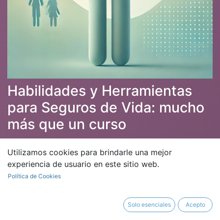
Habilidades y Herramientas
para Seguros de Vida: mucho
más que un curso
Curso válido para la obtención de 6 horas de
Utilizamos cookies para brindarle una mejor
formación certificable para MiFID II, Mediadores de
experiencia de usuario en este sitio web.
seguros, Educadores y Planificadores Financieros
Política de Cookies
Solo esenciales
Acepto