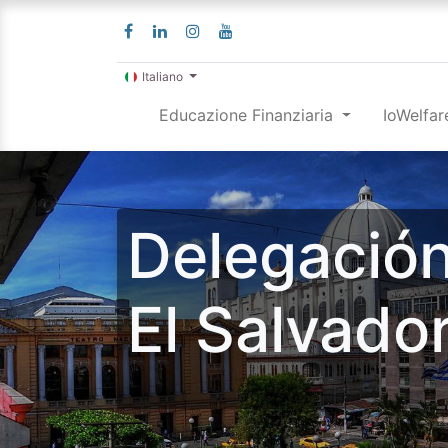
Italiano
Educazione Finanziaria
IoWelfar
Delegació
El Salvado