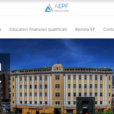
e
Educatori finanziari qualificati
Revista EF
Conta
n
r