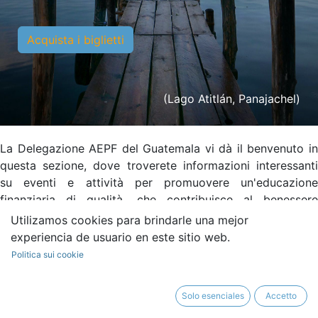
Acquista i biglietti​
(Lago Atitlán, Panajachel)
La Delegazione AEPF del Guatemala vi dà il benvenuto in
questa sezione, dove troverete informazioni interessanti
su eventi e attività per promuovere un'educazione
finanziaria di qualità, che contribuisce al benessere
finanziario dei cittadini, poiché combina elementi
Utilizamos cookies para brindarle una mejor
importanti come: la definizione degli obiettivi, la resilienza
experiencia de usuario en este sitio web.
finanziaria, la visione ottimistica del futuro, la gestione
Politica sui cookie
delle finanze quotidiane per raggiungere obiettivi vitali,
nonché prendere decisioni più informate.
Solo esenciales
Accetto
Vi invitiamo a contattarci per saperne di più: